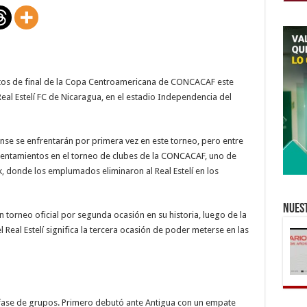
en
cuartos
de
final
de
la
Copa
Centroamericana
ante
artos de final de la Copa Centroamericana de CONCACAF este
el
Real
Real Estelí FC de Nicaragua, en el estadio Independencia del
Estelí
nse se enfrentarán por primera vez en este torneo, pero entre
entamientos en el torneo de clubes de la CONCACAF, uno de
nk, donde los emplumados eliminaron al Real Estelí en los
Nuest
n torneo oficial por segunda ocasión en su historia, luego de la
 Real Estelí significa la tercera ocasión de poder meterse en las
a fase de grupos. Primero debutó ante Antigua con un empate