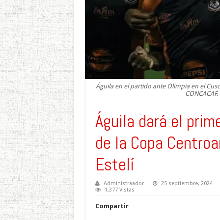
Águila en el partido ante Olimpia en el Cus
CONCACAF. Fo
Águila dará el prim
de la Copa Centroa
Estelí
Administraador
25 septiembre, 2024
1,377 Vistas
Compartir