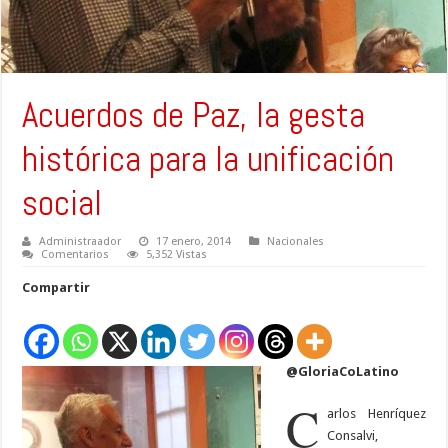
Acuerdos de Paz, la gesta
histórica para la unificación
social
Administraador
17 enero, 2014
Nacionales
Comentarios
5,352 Vistas
Compartir
@GloriaCoLatino
C
arlos Henríquez
Consalvi,