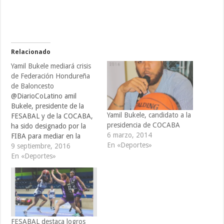
Relacionado
Yamil Bukele mediará crisis
de Federación Hondureña
de Baloncesto
@DiarioCoLatino amil
Bukele, presidente de la
Yamil Bukele, candidato a la
FESABAL y de la COCABA,
presidencia de COCABA
ha sido designado por la
6 marzo, 2014
FIBA para mediar en la
En «Deportes»
crisis que se encuentra
9 septiembre, 2016
sumida la Federación
En «Deportes»
Hondureña de Baloncesto.
Bukele, presidente de la
COCABA, fue electo por la
FIBA para solucionar el
impasse del baloncesto
catracho, gracias a…
FESABAL destaca logros