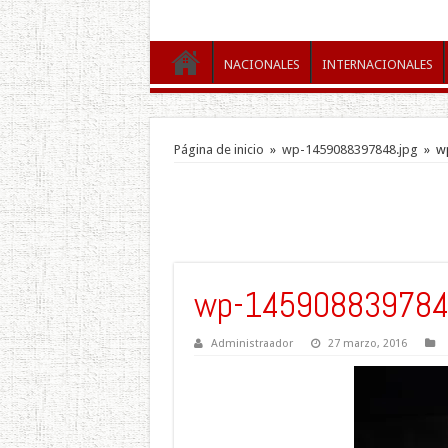
NACIONALES
INTERNACIONALES
Página de inicio
»
wp-1459088397848.jpg
»
w
wp-145908839784
Administraador
27 marzo, 2016