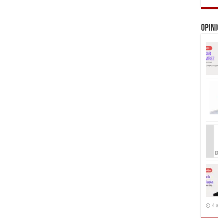
Opin
4 