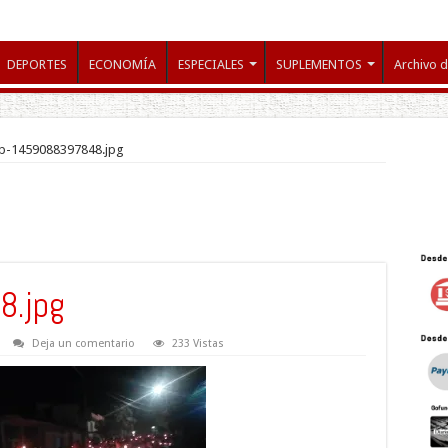
DEPORTES
ECONOMÍA
ESPECIALES
SUPLEMENTOS
Archivo d
p-1459088397848.jpg
8.jpg
Deja un comentario
233 Vistas