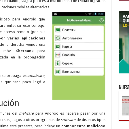
z en cuando,
viagra
pero está mucho más
controlado
(gracias
icaciones móviles alternativas.
icioso para Android que
ra enfatizar este consejo.
e acceso remoto (por sus
or varias aplicaciones
 de la derecha vemos una
n móvil
Sberbank
para
izada en la propagación
 se propaga este
malware
,
ia que hace poco llegó a
Nuest
ución
omunes del
malware
para Android es hacerse pasar por una
iversos juegos a otros programas de
software
de distintos tipos
gítima está presente, pero incluye un
componente malicioso