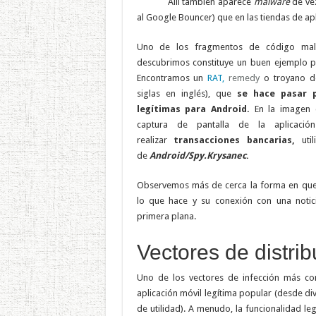
Allí también aparece
malware
de ve
al Google Bouncer) que en las tiendas de apl
Uno de los fragmentos de código mal
descubrimos constituye un buen ejemplo pa
Encontramos un
RAT,
remedy
o troyano d
siglas en inglés), que
se hace pasar p
legítimas para Android.
En la imagen
captura de pantalla de la aplicació
realizar
transacciones bancarias,
util
de
Android/Spy.Krysanec
.
Observemos más de cerca la forma en que
lo que hace y su conexión con una notic
primera plana.
Vectores de distrib
Uno de los vectores de infección más c
aplicación móvil legítima popular (desde d
de utilidad). A menudo, la funcionalidad le