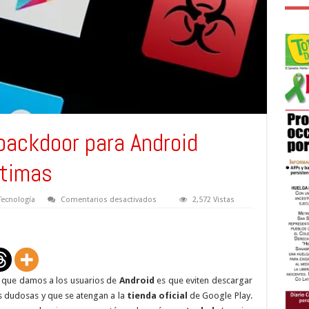
backdoor para Android
ítimas
en
Tecnología
Comentarios desactivados
2,572 Vistas
Troyano
Krysanec:
backdoor
para
Android
oculto
en
apps
 que damos a los usuarios de
Android
es que eviten descargar
legítimas
s dudosas y que se atengan a la
tienda oficial
de Google Play.