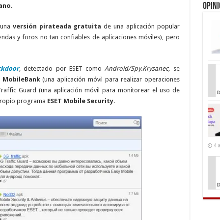
Opin
ano.
r una
versión pirateada gratuita
de una aplicación popular
endas y foros no tan confiables de aplicaciones móviles), pero
ckdoor
, detectado por ESET como
Android/Spy.Krysanec,
se
e
MobileBank
(una aplicación móvil para realizar operaciones
Traffic Guard (una aplicación móvil para monitorear el uso de
 propio programa
ESET Mobile Security
.
4 