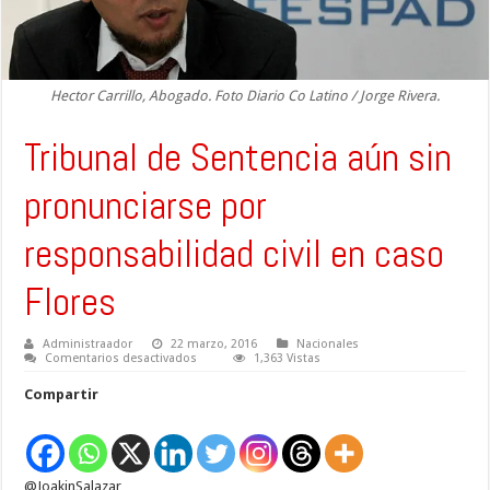
Hector Carrillo, Abogado. Foto Diario Co Latino / Jorge Rivera.
Tribunal de Sentencia aún sin
pronunciarse por
responsabilidad civil en caso
Flores
Administraador
22 marzo, 2016
Nacionales
en
Comentarios desactivados
1,363 Vistas
Tribunal
de
Compartir
Sentencia
aún
sin
pronunciarse
por
responsabilidad
@JoakinSalazar
civil