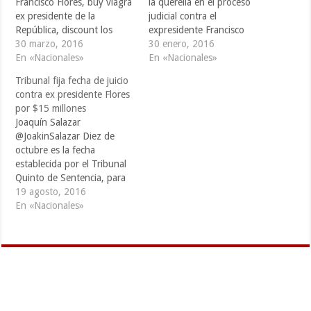
Francisco Flores, buy viagra
la querella en el proceso
ex presidente de la
judicial contra el
República, discount los
expresidente Francisco
abogados de la Querella
30 marzo, 2016
Flores, viagra aseguró que
30 enero, 2016
aún se mantienen atentos y
En «Nacionales»
esperan que el Instituto de
En «Nacionales»
esperanzados en la decisión
Medicina Legal (IML) realice
Tribunal fija fecha de juicio
de la Sala de lo Penal,
las diligencias
contra ex presidente Flores
unhealthy con la
correspondientes, medicine
por $15 millones
incorporación del delito de
y se confirme la muerte del
Joaquín Salazar
Lavado de Dinero en su…
exmandatario. Con el
@JoakinSalazar Diez de
informe oficial de Medicina
octubre es la fecha
Legal deberá ser enviado…
establecida por el Tribunal
Quinto de Sentencia, para
la realización del juicio en
19 agosto, 2016
contra del expresidente
En «Nacionales»
Francisco Flores, fallecido
en enero de este año y que
es procesado civilmente por
la malversación de fondos
por $15 millones de
dólares, que estaban…