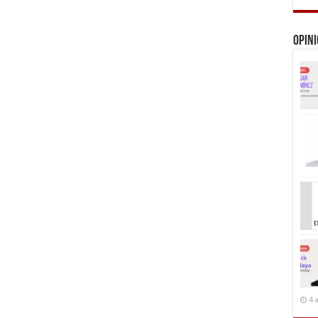
Opin
4 