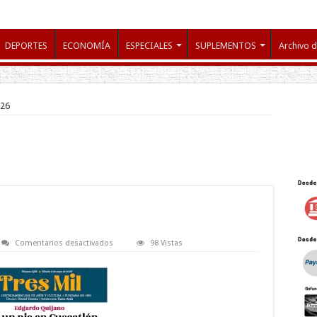
DEPORTES
ECONOMÍA
ESPECIALES
SUPLEMENTOS
Archivo d
526
en
Comentarios desactivados
98 Vistas
tresmil020526