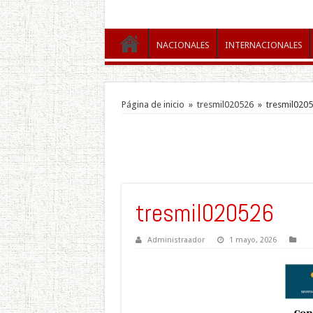
NACIONALES
INTERNACIONALES
Página de inicio
»
tresmil020526
»
tresmil020
tresmil020526
Administraador
1 mayo, 2026