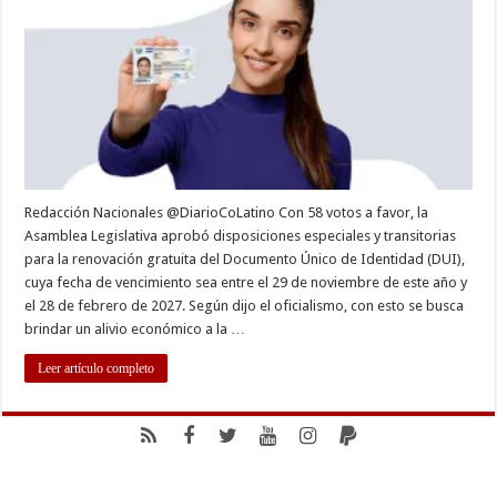
DUI
si
expiran
antes
de
las
elecciones
2027
Redacción Nacionales @DiarioCoLatino Con 58 votos a favor, la
Asamblea Legislativa aprobó disposiciones especiales y transitorias
para la renovación gratuita del Documento Único de Identidad (DUI),
cuya fecha de vencimiento sea entre el 29 de noviembre de este año y
el 28 de febrero de 2027. Según dijo el oficialismo, con esto se busca
brindar un alivio económico a la …
Leer artículo completo