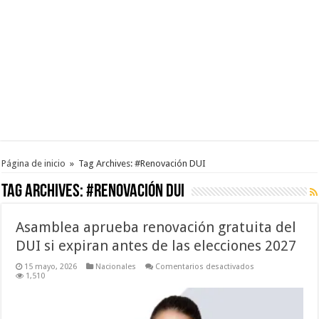
Página de inicio
»
Tag Archives: #Renovación DUI
Tag Archives:
#Renovación DUI
Asamblea aprueba renovación gratuita del
DUI si expiran antes de las elecciones 2027
en
15 mayo, 2026
Nacionales
Comentarios desactivados
Asamblea
1,510
aprueba
renovación
gratuita
del