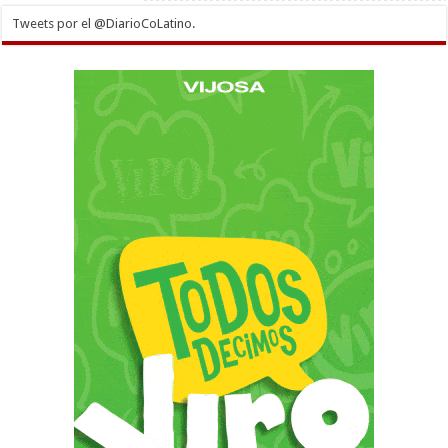
Tweets por el @DiarioCoLatino.