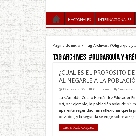
NACIONALES
INTERNACIONALES
Página de inicio
»
Tag Archives: #Oligarquía y
Tag Archives:
#Oligarquía y #ré
¿CUAL ES EL PROPÓSITO DE
AL NEGARLE A LA POBLACI
13 mayo, 2025
Opiniones
Comentario
Luis Arnoldo Colato Hernández Educador Emb
Así, por ejemplo, la población aplaude sin m
aparente seguridad, sin reflexionar que la 
privados, y la segunda se erige sobre arreg
Leer artículo completo