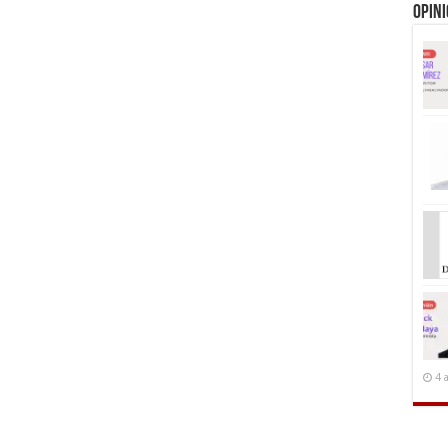
Opin
4 