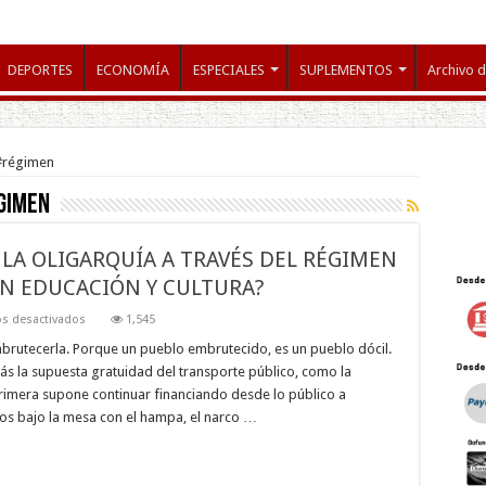
DEPORTES
ECONOMÍA
ESPECIALES
SUPLEMENTOS
Archivo d
 #régimen
gimen
 LA OLIGARQUÍA A TRAVÉS DEL RÉGIMEN
ÓN EDUCACIÓN Y CULTURA?
en
s desactivados
1,545
¿CUAL
ES
rutecerla. Porque un pueblo embrutecido, es un pueblo dócil.
EL
ás la supuesta gratuidad del transporte público, como la
PROPÓSITO
DE
primera supone continuar financiando desde lo público a
LA
los bajo la mesa con el hampa, el narco …
OLIGARQUÍA
A
TRAVÉS
DEL
RÉGIMEN