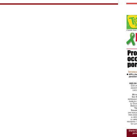
AL
NEGARLE
A
LA
POBLACIÓN
EDUCACIÓN
Y
CULTURA?