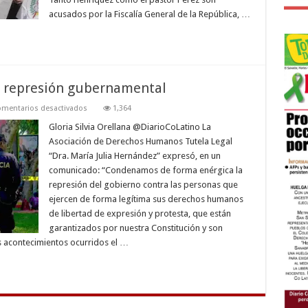
acusados por la Fiscalía General de la República, …
a represión gubernamental
en
mentarios desactivados
1,364
Tutela
Legal
Gloria Silvia Orellana @DiarioCoLatino La
“MJH“
Asociación de Derechos Humanos Tutela Legal
condena
represión
“Dra. María Julia Hernández” expresó, en un
gubernamental
comunicado: “Condenamos de forma enérgica la
represión del gobierno contra las personas que
ejercen de forma legítima sus derechos humanos
de libertad de expresión y protesta, que están
garantizados por nuestra Constitución y son
s acontecimientos ocurridos el …