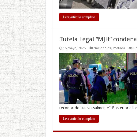
Leer artículo completo
Tutela Legal “MJH“ conden
15 mayo, 2025
Nacionales
,
Portada
Co
reconocidos universalmente”. Posterior a lo
Leer artículo completo