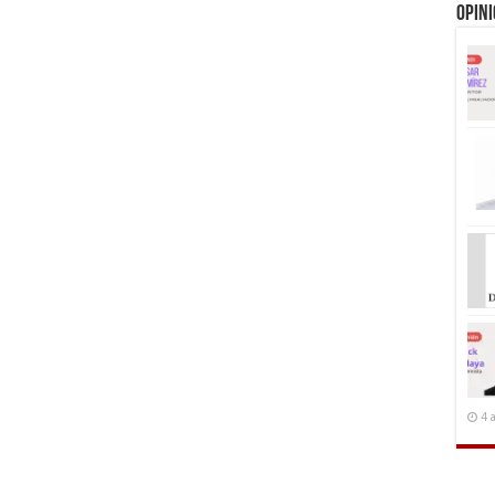
Opin
4 