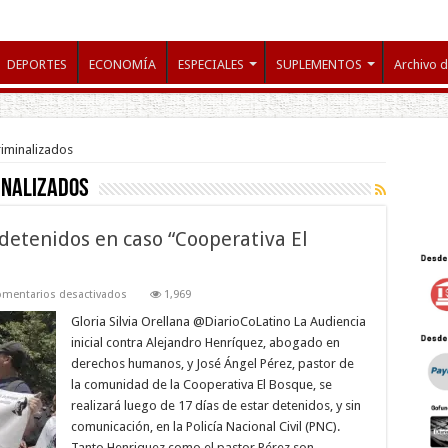
DEPORTES
ECONOMÍA
ESPECIALES
SUPLEMENTOS
Archivo d
iminalizados
inalizados
detenidos en caso “Cooperativa El
en
mentarios desactivados
1,969
Anuncian
audiencia
Gloria Silvia Orellana @DiarioCoLatino La Audiencia
contra
inicial contra Alejandro Henríquez, abogado en
detenidos
en
derechos humanos, y José Ángel Pérez, pastor de
caso
la comunidad de la Cooperativa El Bosque, se
“Cooperativa
El
realizará luego de 17 días de estar detenidos, y sin
Bosque”
comunicación, en la Policía Nacional Civil (PNC).
Tanto Henriquez como el pastor Pérez son