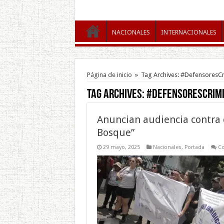
NACIONALES
INTERNACIONALES
Página de inicio
»
Tag Archives: #DefensoresCr
Tag Archives:
#DefensoresCrim
Anuncian audiencia contra 
Bosque”
29 mayo, 2025
Nacionales
,
Portada
Co