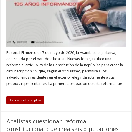
a
la
diáspora
salvadoreña
en
el
exterior
Editorial El miércoles 7 de mayo de 2026, la Asamblea Legislativa,
controlada por el partido oficialista Nuevas Ideas, ratificó una
reforma al artículo 79 de la Constitución de la República para crear la
circunscripción 15, que, según el oficialismo, permitirá a los
salvadoreños residentes en el exterior elegir directamente a sus
propios representantes. La primera aprobación de esta reforma fue
…
Leer artículo completo
Analistas cuestionan reforma
constitucional que crea seis diputaciones