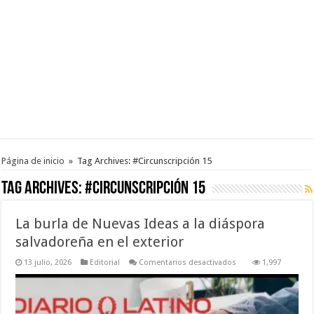
Página de inicio
»
Tag Archives: #Circunscripción 15
Tag Archives:
#Circunscripción 15
La burla de Nuevas Ideas a la diáspora
salvadoreña en el exterior
en
13 julio, 2026
Editorial
Comentarios desactivados
1,997
La
burla
de
Nuevas
Ideas