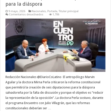
para la diáspora
9 mayo, 2026
Nacionales
,
Portada
,
Titular principal
en
Comentarios desactivados
1,706
Analistas
cuestionan
reforma
constitucional
que
crea
seis
diputaciones
para
la
diáspora
Redacción Nacionales @DiarioCoLatino El antropólogo Marvin
Aguilar y la doctora Mirna Perla criticaron la reforma constitucional
que permitirá la creación de seis diputaciones para la diáspora
salvadoreña por la falta de discusión y porque el objetivo es “reducir
la representación de la oposición”. La doctora Perla sostuvo, durante
el programa Encuentro con Julio Villagrán, que las reformas
constitucionales deberían ser …