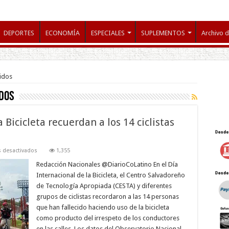
DEPORTES
ECONOMÍA
ESPECIALES
SUPLEMENTOS
Archivo d
cidos
idos
 Bicicleta recuerdan a los 14 ciclistas
en
 desactivados
1,355
En
el
Redacción Nacionales @DiarioCoLatino En el Día
Día
Internacional de la Bicicleta, el Centro Salvadoreño
Internacional
de
de Tecnología Apropiada (CESTA) y diferentes
la
grupos de ciclistas recordaron a las 14 personas
Bicicleta
recuerdan
que han fallecido haciendo uso de la bicicleta
a
los
como producto del irrespeto de los conductores
14
en las calles. Los datos del Observatorio Nacional