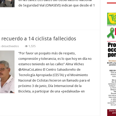
ciclistas
fallecidos
de Seguridad Vial (ONASEVI) indican que desde el 1
ecuerdo a 14 ciclista fallecidos
en
 desactivados
1,535
Convocan
a
“Por favor un poquito más de respeto,
«pedaleada»
comprensión y tolerancia, es lo que hoy en día no
en
recuerdo
estamos teniendo en las calles” Alma Vilches
a
@AlmaCoLatino El Centro Salvadoreño de
14
ciclista
Tecnología Apropiada (CESTA) y el Movimiento
fallecidos
Nacional de Ciclistas hicieron un llamado para el
próximo 3 de junio, Día Internacional de la
Bicicleta, a participar de una «pedaleada» en