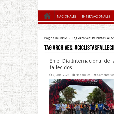
NACIONALES
INTERNACIONALES
Página de inicio
»
Tag Archives: #CiclistasFalle
Tag Archives:
#CiclistasFallec
En el Día Internacional de la
fallecidos
5 junio, 2025
Nacionales
Comentarios