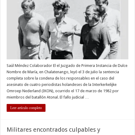
60
años
de
prisión
a
altos
mandos
militares
por
asesinato
de
periodista
holandese
Saúl Méndez Colaborador El el Juzgado de Primera Instancia de Dulce
Nombre de María, en Chalatenango, leyó el 3 de julio la sentencia
completa sobre la condena de los responsables en el caso del
asesinato de cuatro periodistas holandeses de la Interkerkelijke
Omroep Nederland (IKON), ocurrido el 17 de marzo de 1982 por
miembros del batallón Atonal. El fallo judicial …
Leer artículo completo
Militares encontrados culpables y