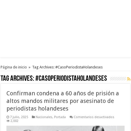
Página de inicio
»
Tag Archives: #CasoPeriodistaHolandeses
Tag Archives:
#CasoPeriodistaHolandeses
Confirman condena a 60 años de prisión a
altos mandos militares por asesinato de
periodistas holandeses
en
7 julio, 2025
Nacionales
,
Portada
Comentarios desactivados
Confirman
2,002
condena
a