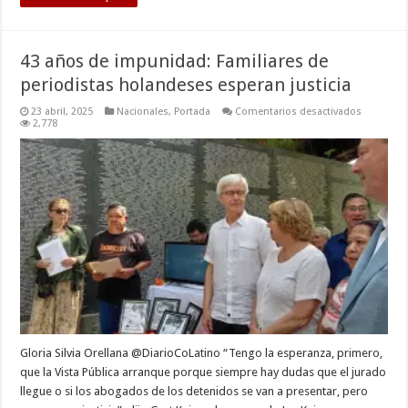
43 años de impunidad: Familiares de
periodistas holandeses esperan justicia
en
23 abril, 2025
Nacionales
,
Portada
Comentarios desactivados
43
2,778
años
de
impunida
Familiare
de
periodist
holandes
esperan
justicia
Gloria Silvia Orellana @DiarioCoLatino “Tengo la esperanza, primero,
que la Vista Pública arranque porque siempre hay dudas que el jurado
llegue o si los abogados de los detenidos se van a presentar, pero