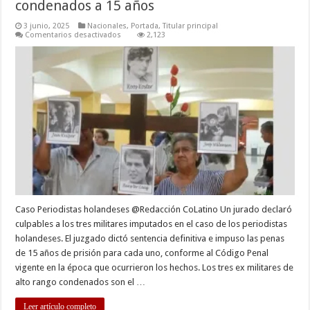
condenados a 15 años
3 junio, 2025
Nacionales
,
Portada
,
Titular principal
en
Comentarios desactivados
2,123
Militares
encontrados
culpables
y
condenados
a
15
años
Caso Periodistas holandeses @Redacción CoLatino Un jurado declaró
culpables a los tres militares imputados en el caso de los periodistas
holandeses. El juzgado dictó sentencia definitiva e impuso las penas
de 15 años de prisión para cada uno, conforme al Código Penal
vigente en la época que ocurrieron los hechos. Los tres ex militares de
alto rango condenados son el …
Leer artículo completo