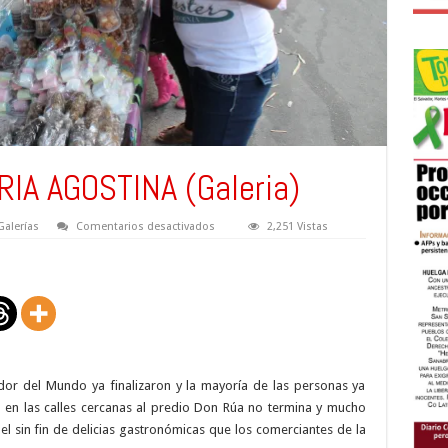
IA AGOSTINA (Galeria)
en
Galerías
Comentarios desactivados
2,251 Vistas
SABORES
DE
LA
FERIA
AGOSTINA
(Galeria)
ador del Mundo ya finalizaron y la mayoría de las personas ya
n en las calles cercanas al predio Don Rúa no termina y mucho
l sin fin de delicias gastronómicas que los comerciantes de la