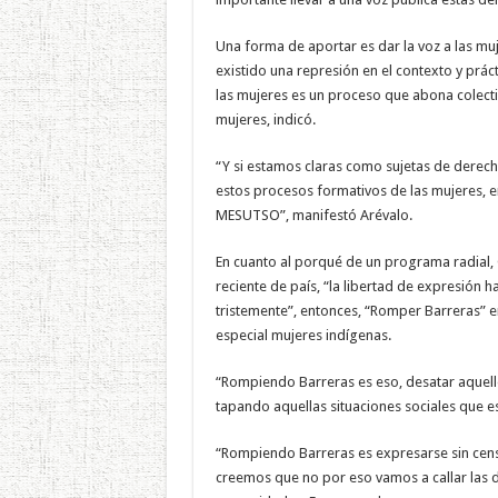
Una forma de aportar es dar la voz a las 
existido una represión en el contexto y práct
las mujeres es un proceso que abona colecti
mujeres, indicó.
“Y si estamos claras como sujetas de dere
estos procesos formativos de las mujeres, 
MESUTSO”, manifestó Arévalo.
En cuanto al porqué de un programa radial, O
reciente de país, “la libertad de expresión 
tristemente”, entonces, “Romper Barreras” e
especial mujeres indígenas.
“Rompiendo Barreras es eso, desatar aquel
tapando aquellas situaciones sociales que e
“Rompiendo Barreras es expresarse sin cens
creemos que no por eso vamos a callar las d