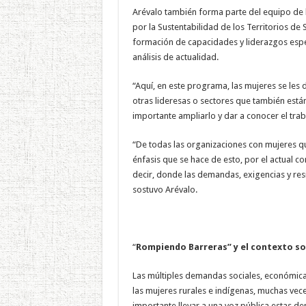
Arévalo también forma parte del equipo de 
por la Sustentabilidad de los Territorios de
formación de capacidades y liderazgos espe
análisis de actualidad.
“Aquí, en este programa, las mujeres se les d
otras lideresas o sectores que también está
importante ampliarlo y dar a conocer el trab
“De todas las organizaciones con mujeres q
énfasis que se hace de esto, por el actual c
decir, donde las demandas, exigencias y res
sostuvo Arévalo.
“
Rompiendo Barreras” y el contexto so
Las múltiples demandas sociales, económicas
las mujeres rurales e indígenas, muchas vec
importante llevar a una voz pública estas d