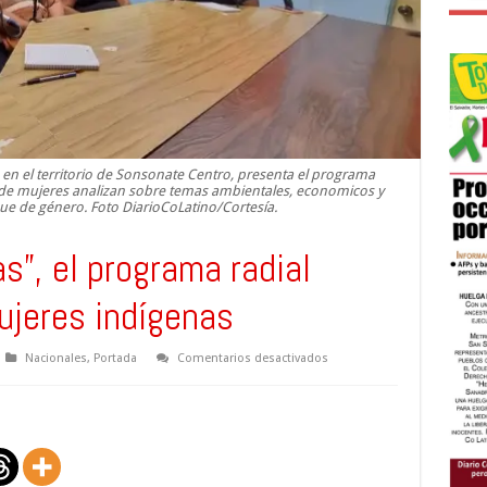
en el territorio de Sonsonate Centro, presenta el programa
e mujeres analizan sobre temas ambientales, economicos y
que de género. Foto DiarioCoLatino/Cortesía.
s”, el programa radial
mujeres indígenas
en
Nacionales
,
Portada
Comentarios desactivados
“Rompiendo
Barreras”,
el
programa
radial
reivindicativo
de
mujeres
indígenas