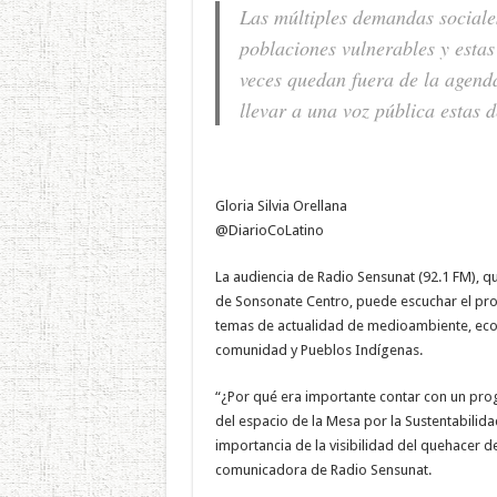
Las múltiples demandas sociales
poblaciones vulnerables y estas
veces quedan fuera de la agenda
llevar a una voz pública estas
Gloria Silvia Orellana
@DiarioCoLatino
La audiencia de Radio Sensunat (92.1 FM), que
de Sonsonate Centro, puede escuchar el p
temas de actualidad de medioambiente, econ
comunidad y Pueblos Indígenas.
“¿Por qué era importante contar con un pr
del espacio de la Mesa por la Sustentabili
importancia de la visibilidad del quehacer d
comunicadora de Radio Sensunat.