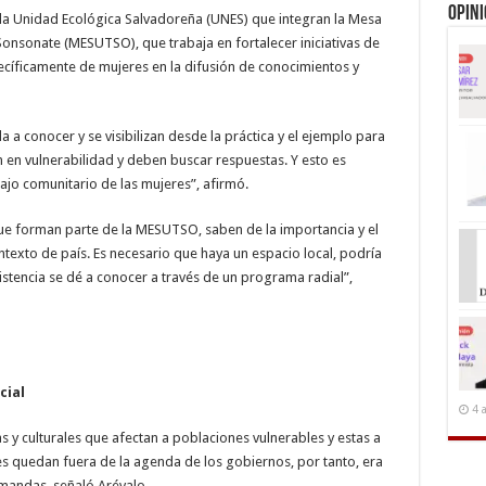
Opin
la Unidad Ecológica Salvadoreña (UNES) que integran la Mesa
 Sonsonate (MESUTSO), que trabaja en fortalecer iniciativas de
cíficamente de mujeres en la difusión de conocimientos y
a a conocer y se visibilizan desde la práctica y el ejemplo para
n en vulnerabilidad y deben buscar respuestas. Y esto es
ajo comunitario de las mujeres”, afirmó.
ue forman parte de la MESUTSO, saben de la importancia y el
ontexto de país. Es necesario que haya un espacio local, podría
istencia se dé a conocer a través de un programa radial”,
cial
4 
 y culturales que afectan a poblaciones vulnerables y estas a
es quedan fuera de la agenda de los gobiernos, por tanto, era
emandas, señaló Arévalo.