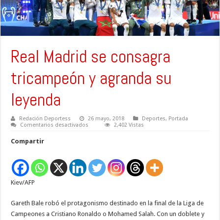
Real Madrid se consagra
tricampeón y agranda su
leyenda
Redación Deportess
26 mayo, 2018
Deportes
,
Portada
en
Comentarios desactivados
2,402 Vistas
Real
Madrid
Compartir
se
consagra
tricampeón
y
agranda
su
Kiev/AFP
leyenda
Gareth Bale robó el protagonismo destinado en la final de la Liga de
Campeones a Cristiano Ronaldo o Mohamed Salah. Con un doblete y