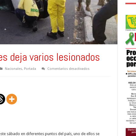
s deja varios lesionados
en
Nacionales
,
Portada
Comentarios desactivados
Racha
de
accidentes
deja
varios
lesionados
este sábado en diferentes puntos del país, uno de ellos se