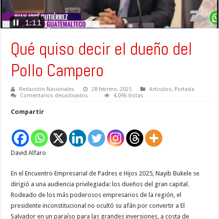
Qué quiso decir el dueño del
Pollo Campero
Redacción Nacionales
28 febrero, 2025
Articulos
,
Portada
en
Comentarios desactivados
4,096 Vistas
Qué
quiso
Compartir
decir
el
dueño
del
Pollo
Campero
David Alfaro
En el Encuentro Empresarial de Padres e Hijos 2025, Nayib Bukele se
dirigió a una audiencia privilegiada: los dueños del gran capital.
Rodeado de los más poderosos empresarios de la región, el
presidente inconstitucional no ocultó su afán por convertir a El
Salvador en un paraíso para las grandes inversiones, a costa de