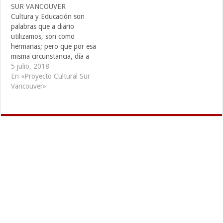
tímidamente queriendo ser
SUR VANCOUVER
solo una revista ha dado
Cultura y Educación son
paso a un movimiento de…
palabras que a diario
utilizamos, son como
hermanas; pero que por esa
misma circunstancia, día a
día las confundimos. Tienen
5 julio, 2018
alguna similitud. Mientras la
En «Proyecto Cultural Sur
Cultura constituye “todo
Vancouver»
complejo que incluye el
conocimiento, el arte, las
creencias, la ley, la moral,
las costumbres y todos los
hábitos…