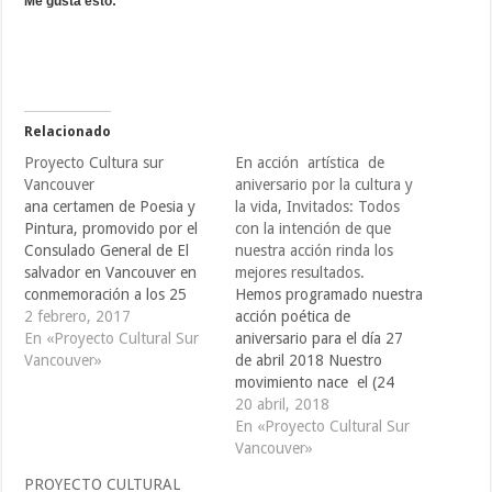
Me gusta esto:
Relacionado
Proyecto Cultura sur
En acción artística de
Vancouver
aniversario por la cultura y
ana certamen de Poesia y
la vida, Invitados: Todos
Pintura, promovido por el
con la intención de que
Consulado General de El
nuestra acción rinda los
salvador en Vancouver en
mejores resultados.
conmemoración a los 25
Hemos programado nuestra
años de los acuerdos de
2 febrero, 2017
acción poética de
Paz en El Salvador.
En «Proyecto Cultural Sur
aniversario para el día 27
Celebrado el recién pasado
Vancouver»
de abril 2018 Nuestro
27 de enero del 2017, en el
movimiento nace el (24
centro de la ciudad de
abril, 1991 -2018) Este 24
20 abril, 2018
Vancouver. British
de abril La idea Proyecto
En «Proyecto Cultural Sur
Columbia. Pc-sur…
Cultural SUR cumple 27
Vancouver»
años. Lo que comenzó
PROYECTO CULTURAL