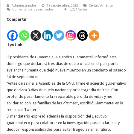
Administraador
19 septiembre, 2022
Centro América
en
Comentarios desactivados
5,221 Vistas
Presidente
de
Compartir
Guatemala
decreta
tres
días
de
duelo
Sputnik
por
tragedia
en
concierto
El presidente de Guatemala, Alejandro Giammattei, informó este
domingo que declarará tres días de duelo oficial en el país por la
avalancha humana que dejó nueve muertos en un concierto el pasado
14 de septiembre.
“Antes de salir a la Asamblea de la ONU, firmé el acuerdo gubernativo
que declara 3 días de duelo nacional por la tragedia de Xela. Con
profundo pesar lamento la irreparable pérdida de vidas y me
solidarizo con las familias de las víctimas”, escribió Giammattei en la
red social Twitter.
El mandatario expresó además la disposición del Ejecutivo
guatemalteco para colaborar en la investigación para esclarecer y
deducir responsabilidades para evitar tragedias en el futuro.