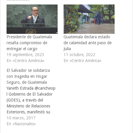
Presidente de Guatemala
Guatemala declara estado
resalta compromiso de
de calamidad ante paso de
entregar el cargo
Julia
19 septiembre, 2023
11 octubre, 2022
En «Centro América»
En «Centro América»
El Salvador se solidariza
con tragedia en Hogar
Seguro, de Guatemala
Yaneth Estrada @caricheop
l Gobierno de El Salvador
(GOES), a través del
Ministerio de Relaciones
Exteriores, manifestó su
solidaridad al pueblo y al
10 marzo, 2017
Gobierno de la hermana
En «Nacionales»
República de Guatemala,