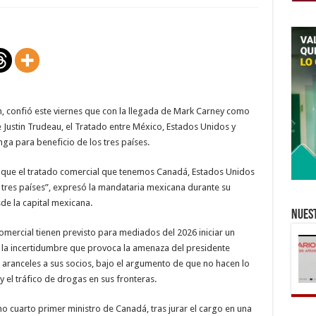
de
México
confía
que
se
mantenga
T-
MEC
con
llegada
de
Mark
, confió este viernes que con la llegada de Mark Carney como
Carney
 Justin Trudeau, el Tratado entre México, Estados Unidos y
como
primer
a para beneficio de los tres países.
ministro
de
Canadá
que el tratado comercial que tenemos Canadá, Estados Unidos
 tres países”, expresó la mandataria mexicana durante su
de la capital mexicana.
Nuest
omercial tienen previsto para mediados del 2026 iniciar un
 la incertidumbre que provoca la amenaza del presidente
ranceles a sus socios, bajo el argumento de que no hacen lo
 y el tráfico de drogas en sus fronteras.
imo cuarto primer ministro de Canadá, tras jurar el cargo en una