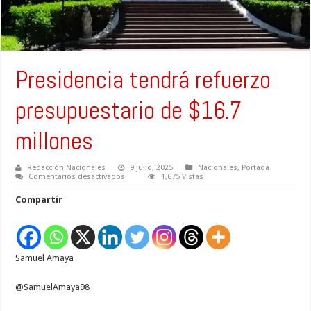
Presidencia tendrá refuerzo
presupuestario de $16.7
millones
Redacción Nacionales
9 julio, 2025
Nacionales
,
Portada
en
Comentarios desactivados
1,675 Vistas
Presidencia
tendrá
Compartir
refuerzo
presupuestario
de
$16.7
millones
Samuel Amaya
@SamuelAmaya98