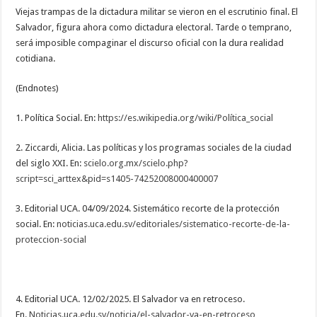
Viejas trampas de la dictadura militar se vieron en el escrutinio final. El
Salvador, figura ahora como dictadura electoral. Tarde o temprano,
será imposible compaginar el discurso oficial con la dura realidad
cotidiana.
(Endnotes)
1. Política Social. En:
https://es.wikipedia.org/wiki/
Política_social
2. Ziccardi, Alicia. Las políticas y los programas sociales de la ciudad
del siglo XXI. En:
scielo.org.mx/scielo.php?
script=sci_arttex&pid=s1405-
74252008000400007
3. Editorial UCA. 04/09/2024. Sistemático recorte de la protección
social. En:
noticias.uca.edu.sv/
editoriales/sistematico-
recorte-de-la-
proteccion-
social
4. Editorial UCA. 12/02/2025. El Salvador va en retroceso.
En.
Noticias.uca.edu.sv/noticia/
el-salvador-va-en-retroceso