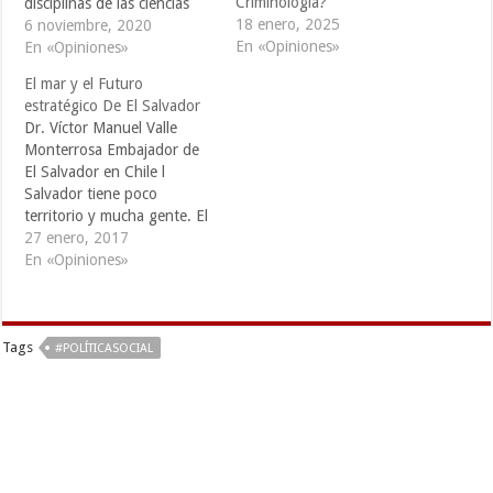
Criminología?
disciplinas de las ciencias
18 enero, 2025
sociales -economía, ciencia
6 noviembre, 2020
En «Opiniones»
política, historia, sociología,
En «Opiniones»
antropología, psicología- se
El mar y el Futuro
enfocan, de manera
estratégico De El Salvador
creciente, hacia el estudio
Dr. Víctor Manuel Valle
de problemáticas jurídicas
Monterrosa Embajador de
en las distintas sociedades y
El Salvador en Chile l
épocas históricas. Hasta…
Salvador tiene poco
territorio y mucha gente. El
desafío para proveer
27 enero, 2017
desarrollo económico con
En «Opiniones»
equidad social es inmenso.
Para poner en práctica
acciones de gobierno
Tags
eficaces los recursos,
#POLÍTICASOCIAL
incluidos los financieros y
humanos calificados,
siempre escasean. Algo
que…