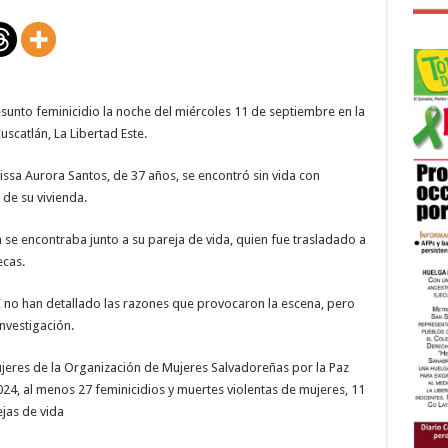
en
Antiguo
Cuscatlán
resunto feminicidio la noche del miércoles 11 de septiembre en la
scatlán, La Libertad Este.
issa Aurora Santos, de 37 años, se encontró sin vida con
 de su vivienda.
 se encontraba junto a su pareja de vida, quien fue trasladado a
ecas.
NC no han detallado las razones que provocaron la escena, pero
nvestigación.
mujeres de la Organización de Mujeres Salvadoreñas por la Paz
4, al menos 27 feminicidios y muertes violentas de mujeres, 11
jas de vida