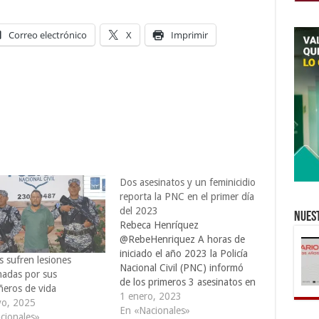
Correo electrónico
X
Imprimir
Dos asesinatos y un feminicidio
reporta la PNC en el primer día
del 2023
Nuest
Rebeca Henríquez
@RebeHenriquez A horas de
iniciado el año 2023 la Policía
s sufren lesiones
Nacional Civil (PNC) informó
nadas por sus
de los primeros 3 asesinatos en
eros de vida
el territorio salvadoreño, luego
1 enero, 2023
o, 2025
de que el 30 y 31 de diciembre
En «Nacionales»
cionales»