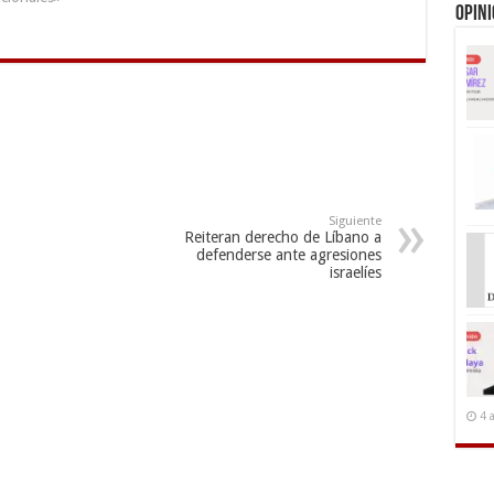
no se reportaron incidencias y
Opin
el 29 del mismo mes solo se
registró un incidente, según…
Siguiente
Reiteran derecho de Líbano a
defenderse ante agresiones
israelíes
4 