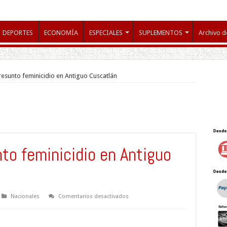
DEPORTES
ECONOMÍA
ESPECIALES
SUPLEMENTOS
Archivo d
esunto feminicidio en Antiguo Cuscatlán
to feminicidio en Antiguo
en
Nacionales
Comentarios desactivados
PNC
reporta
presunto
feminicidio