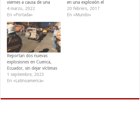
viernes a causa de una
en una explosión el
explosión ocurrida en una
4 marzo, 2022
domingo cerca de la plaza
20 febrero, 2017
mezquita en la ciudad de
En «Portada»
de toros de Bogotá,
En «Mundo»
Peshawar de la provincia de
aunque las autoridades
Khyber Pakhtunkhwa, en el
descartaron inicialmente
noroeste de Pakistán, de
que el ataque haya sido
acuerdo con autoridades
organizado por grupos
médicas y policiales.
antitaurinos opuestos a la
Muhammad Asim, portavoz
reciente reapertura del
Reportan dos nuevas
del…
coso. En la explosión,…
explosiones en Cuenca,
Ecuador, sin dejar víctimas
1 septiembre, 2023
En «Latinoamerica»