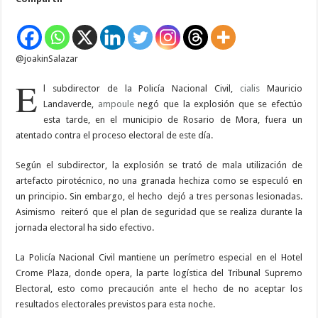
que
explosión
en
Rosario
de
Mora
@joakinSalazar
fuera
un
atentado
E
l subdirector de la Policía Nacional Civil,
cialis
Mauricio
Landaverde,
ampoule
negó que la explosión que se efectúo
esta tarde, en el municipio de Rosario de Mora, fuera un
atentado contra el proceso electoral de este día.
Según el subdirector, la explosión se trató de mala utilización de
artefacto pirotécnico, no una granada hechiza como se especuló en
un principio. Sin embargo, el hecho dejó a tres personas lesionadas.
Asimismo reiteró que el plan de seguridad que se realiza durante la
jornada electoral ha sido efectivo.
La Policía Nacional Civil mantiene un perímetro especial en el Hotel
Crome Plaza, donde opera, la parte logística del Tribunal Supremo
Electoral, esto como precaución ante el hecho de no aceptar los
resultados electorales previstos para esta noche.