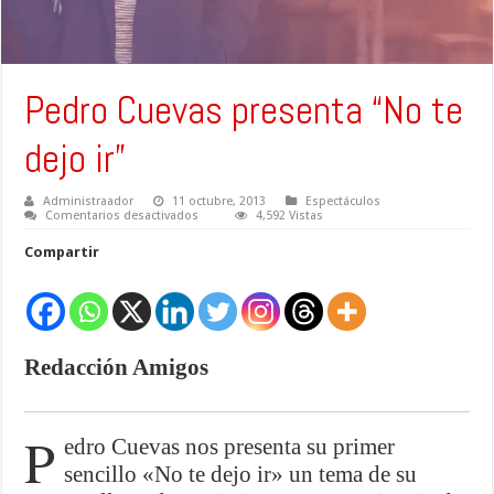
Pedro Cuevas presenta “No te
dejo ir”
Administraador
11 octubre, 2013
Espectáculos
en
Comentarios desactivados
4,592 Vistas
Pedro
Cuevas
Compartir
presenta
“No
te
dejo
ir”
Redacción Amigos
P
edro Cuevas nos presenta su primer
sencillo «No te dejo ir» un tema de su