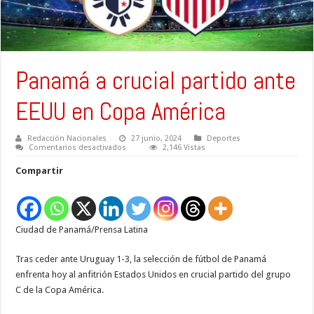
Panamá a crucial partido ante
EEUU en Copa América
Redacción Nacionales
27 junio, 2024
Deportes
en
Comentarios desactivados
2,146 Vistas
Panamá
a
Compartir
crucial
partido
ante
EEUU
en
Copa
Ciudad de Panamá/Prensa Latina
América
Tras ceder ante Uruguay 1-3, la selección de fútbol de Panamá
enfrenta hoy al anfitrión Estados Unidos en crucial partido del grupo
C de la Copa América.