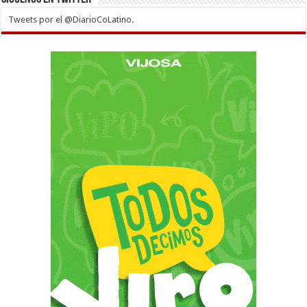
Tweets por el @DiarioCoLatino.