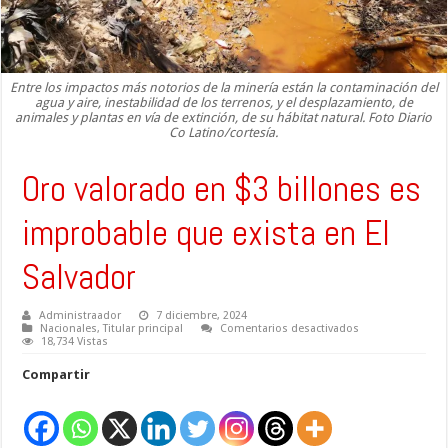
Entre los impactos más notorios de la minería están la contaminación del
agua y aire, inestabilidad de los terrenos, y el desplazamiento, de
animales y plantas en vía de extinción, de su hábitat natural. Foto Diario
Co Latino/cortesía.
Oro valorado en $3 billones es
improbable que exista en El
Salvador
Administraador
7 diciembre, 2024
en
Nacionales
,
Titular principal
Comentarios desactivados
Oro
18,734 Vistas
valorado
en
Compartir
$3
billones
es
improbable
que
exista