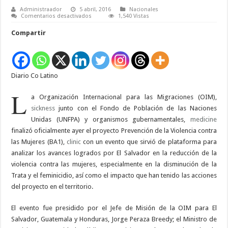
Administraador
5 abril, 2016
Nacionales
en
Comentarios desactivados
1,540 Vistas
OIM,
GOES,
Compartir
UNFPA
y
SICA
clausuran
proyecto
a
Diario Co Latino
favor
de
las
L
mujeres
a Organización Internacional para las Migraciones (OIM),
salvadoreñas
sickness
junto con el Fondo de Población de las Naciones
Unidas (UNFPA) y organismos gubernamentales,
medicine
finalizó oficialmente ayer el proyecto Prevención de la Violencia contra
las Mujeres (BA1),
clinic
con un evento que sirvió de plataforma para
analizar los avances logrados por El Salvador en la reducción de la
violencia contra las mujeres, especialmente en la disminución de la
Trata y el feminicidio, así como el impacto que han tenido las acciones
del proyecto en el territorio.
El evento fue presidido por el Jefe de Misión de la OIM para El
Salvador, Guatemala y Honduras, Jorge Peraza Breedy; el Ministro de