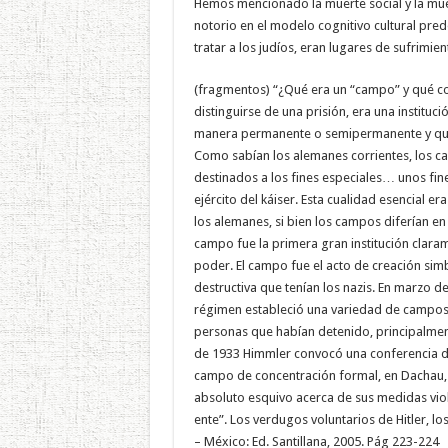
Hemos mencionado la muerte social y la muert
notorio en el modelo cognitivo cultural pred
tratar a los judíos, eran lugares de sufrim
(fragmentos) “¿Qué era un “campo” y qué co
distinguirse de una prisión, era una institu
manera permanente o semipermanente y que,
Como sabían los alemanes corrientes, los ca
destinados a los fines especiales… unos fine
ejército del káiser. Esta cualidad esencial 
los alemanes, si bien los campos diferían en
campo fue la primera gran institución claram
poder. El campo fue el acto de creación sim
destructiva que tenían los nazis. En marzo d
régimen estableció una variedad de campos p
personas que habían detenido, principalment
de 1933 Himmler convocó una conferencia de
campo de concentración formal, en Dachau, d
absoluto esquivo acerca de sus medidas vio
ente”. Los verdugos voluntarios de Hitler, l
– México: Ed. Santillana, 2005. Pág 223-224