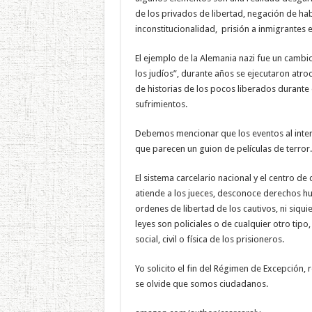
de los privados de libertad, negación de hab
inconstitucionalidad, prisión a inmigrantes e
El ejemplo de la Alemania nazi fue un cambio c
los judíos”, durante años se ejecutaron atr
de historias de los pocos liberados durante 
sufrimientos.
Debemos mencionar que los eventos al interi
que parecen un guion de películas de terror.
El sistema carcelario nacional y el centro d
atiende a los jueces, desconoce derechos h
ordenes de libertad de los cautivos, ni siqui
leyes son policiales o de cualquier otro tip
social, civil o física de los prisioneros.
Yo solicito el fin del Régimen de Excepción, r
se olvide que somos ciudadanos.