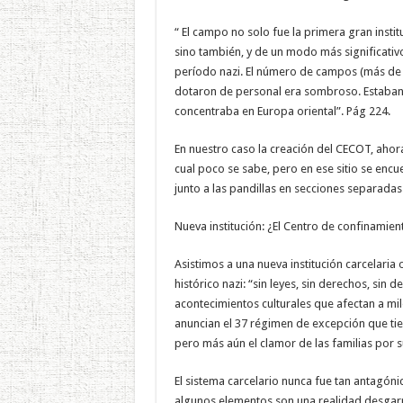
“ El campo no solo fue la primera gran insti
sino también, y de un modo más significativo
período nazi. El número de campos (más de d
dotaron de personal era sombroso. Estaban 
concentraba en Europa oriental”. Pág 224.
En nuestro caso la creación del CECOT, ahora
cual poco se sabe, pero en ese sitio se enc
junto a las pandillas en secciones separadas
Nueva institución: ¿El Centro de confinami
Asistimos a una nueva institución carcelaria o
histórico nazi: “sin leyes, sin derechos, sin 
acontecimientos culturales que afectan a m
anuncian el 37 régimen de excepción que tie
pero más aún el clamor de las familias por s
El sistema carcelario nunca fue tan antagónic
algunos elementos son una realidad desgar