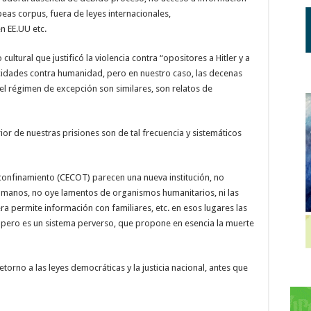
eas corpus, fuera de leyes internacionales,
n EE.UU etc.
ultural que justificó la violencia contra “opositores a Hitler y a
ocidades contra humanidad, pero en nuestro caso, las decenas
el régimen de excepción son similares, son relatos de
or de nuestras prisiones son de tal frecuencia y sistemáticos
e confinamiento (CECOT) parecen una nueva institución, no
umanos, no oye lamentos de organismos humanitarios, ni las
era permite información con familiares, etc. en esos lugares las
o, pero es un sistema perverso, que propone en esencia la muerte
etorno a las leyes democráticas y la justicia nacional, antes que