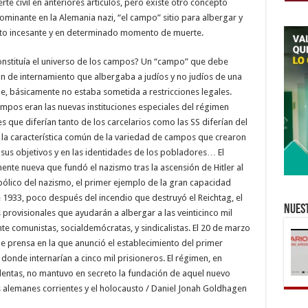
e civil en anteriores artículos, pero existe otro concepto
ominante en la Alemania nazi, “el campo” sitio para albergar y
iento incesante y en determinado momento de muerte.
nstituía el universo de los campos? Un “campo” que debe
ción de internamiento que albergaba a judíos y no judíos de una
 básicamente no estaba sometida a restricciones legales.
mpos eran las nuevas instituciones especiales del régimen
s que diferían tanto de los carcelarios como las SS diferían del
era la característica común de la variedad de campos que crearon
 sus objetivos y en las identidades de los pobladores… El
ente nueva que fundó el nazismo tras la ascensión de Hitler al
bólico del nazismo, el primer ejemplo de la gran capacidad
e 1933, poco después del incendio que destruyó el Reichtag, el
Nuest
rovisionales que ayudarán a albergar a las veinticinco mil
e comunistas, socialdemócratas, y sindicalistas. El 20 de marzo
 prensa en la que anunció el establecimiento del primer
onde internarían a cinco mil prisioneros. El régimen, en
lentas, no mantuvo en secreto la fundación de aquel nuevo
os alemanes corrientes y el holocausto / Daniel Jonah Goldhagen