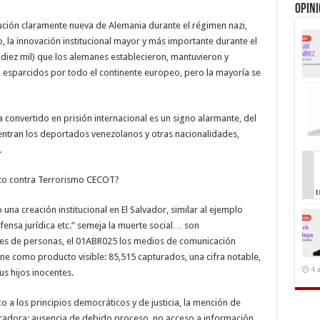
Opin
tución claramente nueva de Alemania durante el régimen nazi,
, la innovación institucional mayor y más importante durante el
iez mil) que los alemanes establecieron, mantuvieron y
esparcidos por todo el continente europeo, pero la mayoría se
 convertido en prisión internacional es un signo alarmante, del
uentran los deportados venezolanos y otras nacionalidades,
.
ento contra Terrorismo CECOT?
 una creación institucional en El Salvador, similar al ejemplo
defensa jurídica etc.” semeja la muerte social… son
iles de personas, el 01ABR025 los medios de comunicación
ne como producto visible: 85,515 capturados, una cifra notable,
4 
us hijos inocentes.
o a los principios democráticos y de justicia, la mención de
radora: ausencia de debido proceso, no acceso a información