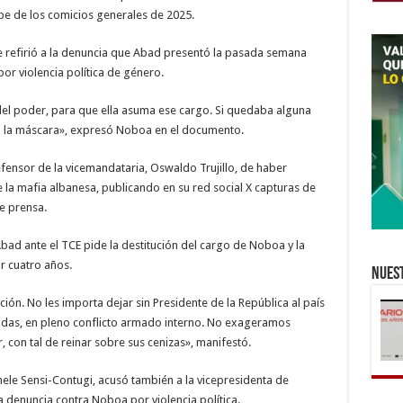
ipe de los comicios generales de 2025.
e refirió a la denuncia que Abad presentó la pasada semana
por violencia política de género.
 del poder, para que ella asuma ese cargo. Si quedaba alguna
ayó la máscara», expresó Noboa en el documento.
ensor de la vicemandataria, Oswaldo Trujillo, de haber
la mafia albanesa, publicando en su red social X capturas de
e prensa.
ad ante el TCE pide la destitución del cargo de Noboa y la
r cuatro años.
Nuest
ución. No les importa dejar sin Presidente de la República al país
adas, en pleno conflicto armado interno. No exageramos
, con tal de reinar sobre sus cenizas», manifestó.
hele Sensi-Contugi, acusó también a la vicepresidenta de
la denuncia contra Noboa por violencia política.