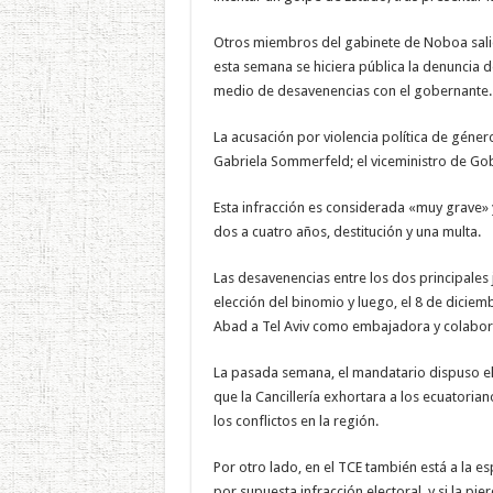
Otros miembros del gabinete de Noboa salie
esta semana se hiciera pública la denuncia
medio de desavenencias con el gobernante.
La acusación por violencia política de géner
Gabriela Sommerfeld; el viceministro de Gob
Esta infracción es considerada «muy grave» 
dos a cuatro años, destitución y una multa.
Las desavenencias entre los dos principales 
elección del binomio y luego, el 8 de dicie
Abad a Tel Aviv como embajadora y colabor
La pasada semana, el mandatario dispuso el 
que la Cancillería exhortara a los ecuatorian
los conflictos en la región.
Por otro lado, en el TCE también está a la e
por supuesta infracción electoral, y si la p