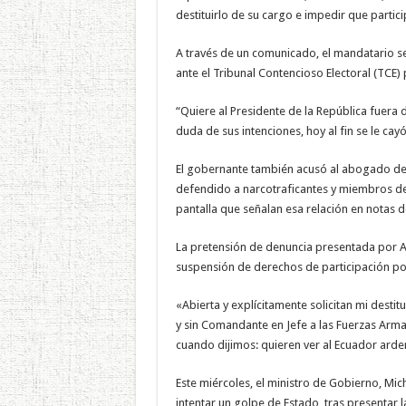
destituirlo de su cargo e impedir que partic
A través de un comunicado, el mandatario s
ante el Tribunal Contencioso Electoral (TCE) 
“Quiere al Presidente de la República fuera
duda de sus intenciones, hoy al fin se le c
El gobernante también acusó al abogado def
defendido a narcotraficantes y miembros de 
pantalla que señalan esa relación en notas d
La pretensión de denuncia presentada por Ab
suspensión de derechos de participación po
«Abierta y explícitamente solicitan mi destit
y sin Comandante en Jefe a las Fuerzas Arm
cuando dijimos: quieren ver al Ecuador arder
Este miércoles, el ministro de Gobierno, Mic
intentar un golpe de Estado, tras presentar 