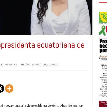
epresidenta ecuatoriana de
o
en
Latinoamerica
Comentarios desactivados
Noboa
acusa
a
vicepresidenta
ecuatoriana
de
intentar
destituirlo
só nuevamente a la vicepresidenta Verónica Abad de intentar