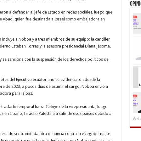
Opin
ron a defender al jefe de Estado en redes sociales, luego que
 de Abad, quien fue destinada a Israel como embajadora en
o incluye a Noboa y a tres miembros de su equipo: la canciller
ierno Esteban Torres y la asesora presidencial Diana Jácome.
y se sanciona con la suspensión de los derechos políticos de
jefes del Ejecutivo ecuatoriano se evidenciaron desde la
mbre de 2023, a pocos días de asumir el cargo, Noboa envió a
adora para la paz.
traslado temporal hacia Türkiye de la vicepresidenta, luego
os en Líbano, Israel o Palestina a salir de esos países debido a
4 
spera de ser tramitada otra denuncia contra la vicegobernante
ierde no podrá asumir la presidencia cuando Noboa pida licencia