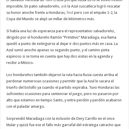
imposible. En patio salvadoreño,
ask
la Azul cuscatleca logró rescatar
su honor anoche frente a Honduras,
find
pero con el empate 2-2, la
Copa del Mundo se alejó un millar de kilómetros más.
Sí había una luz de esperanza para el representativo salvadoreño,
dirigido por el hondureño Ramón “Primitivo” Maradiaga, esa llama
quedó a punto de extinguirse al dejar ir dos puntos más en casa. La
Azul sumó anoche apenas su segundo punto, y el camino pinta
espinoso si se toma en cuenta que hay dos visitas en la agenda y
recibir a México.
Los hondureños también dejaron la ruta hacia Rusia cuesta arriba al
perdonar numerosas ocasiones y permitir que la Azul le sacara el
triunfo del bolsillo ya cuando el partido expiraba. Tuvo Honduras las
suficientes ocasiones para sentenciar el juego, pero no pasaron por
alto que estamos en tiempo Santo, y entre perdón y perdón acabaron
con el paladar amargo.
Sorprendió Maradiaga con la inclusión de Dery Carrillo en el once
titular y quizá fue ese el fallo más garrafal del estratega catracho que