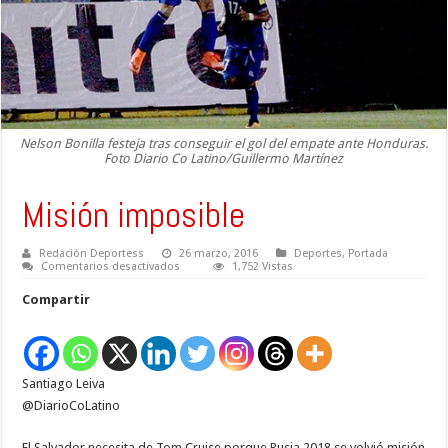
Nelson Bonilla festeja tras conseguir el gol del empate ante Honduras.
Foto Diario Co Latino/Guillermo Martínez
Misión imposible
Redación Deportess
26 marzo, 2016
Deportes
,
Portada
en
Comentarios desactivados
1,752 Vistas
Misión
imposible
Compartir
Santiago Leiva
@DiarioCoLatino
El Salvador necesita de Tom Cruise porque Rusia 2018 se volvió misión