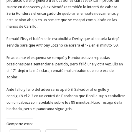
producto de ello generó tres ocasiones claras Alex Larín probó sin
suerte en dos veces y Alex Mendóza también lo intentó de cabeza.
Sería Honduras el encargado de quebrar el empate nuevamente, y
este se vino abajo en un remate que se escapó como jabón en las
manos de Carrillo.
Remató Elis y el balón se le escabulló a Derby que al soltarla la dejó
servida para que Anthony Lozano celebrara el 1-2 en el minuto ’59.
En adelante el esquema se rompió y Honduras tuvo repetidas
ocasiones para sentenciar el partido, pero falló una y otra vez. Elis en
el ´71 dejó ir la más clara, remató mal un balón que solo era de
soplar.
Ante fallo y fallo del adversario apeló El Salvador al orgullo y
consiguió el 2-2 en un centró de Barahona que Bonilla supo capitalizar
con un cabezazo inapelable sobre los 89 minutos. Hubo festejo de la
hinchada, pero el panorama sigue gris.
Comparte esto: