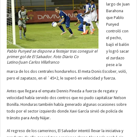
largo de Juan
Barahona
que Pablo
Punyed
controló con
el pecho,
bajó el balón
Pablo Punyed se dispone a festejar tras coneguir el
y logró sacar
primer gol de El Salvador. Foto Diario Co
el zurdazo
Latino/Juan Carlos Villafranco
pese a la
marca de los dos centrales hondureños. El meta Donis Escober, voló,
pero el zapatazo, en el ´45+2, le superó en velocidad y fuerza.
Antes que llegara el empate Dennis Pineda a fuerza de regate y
velocidad había servido dos centros que no pudo capitalizar Nelson
Bonilla. Honduras también había generado algunas ocasiones sobre
todo por el sector izquierdo donde Xavi García sirvió de policía de
tránsito para Andy Nájar.
Al regreso de los camerinos, El Salvador intentó llevar la iniciativa y