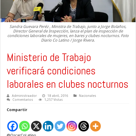
Sandra Guevara Peréz , Ministra de Trabajo, junto a Jorge Bolaños,
Director General de Inspección, lanza el plan de inspección de
condiciones laborales de mujeres, en bares y clubes nocturnos. Foto
Diario Co Latino / Jorge Rivera.
Ministerio de Trabajo
verificará condiciones
laborales en clubes nocturnos
Administraador
18 abril, 2016
Nacionales
Comentarios
1,257 Vistas
Compartir
@OscarCoLatino