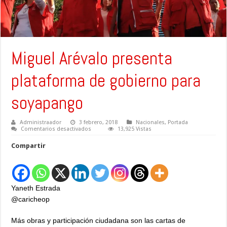
Miguel Arévalo presenta
plataforma de gobierno para
soyapango
Administraador
3 febrero, 2018
Nacionales
,
Portada
en
Comentarios desactivados
13,925 Vistas
Miguel
Arévalo
Compartir
presenta
plataforma
de
gobierno
para
soyapango
Yaneth Estrada
@caricheop
Más obras y participación ciudadana son las cartas de