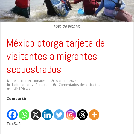
Foto de archivo
México otorga tarjeta de
visitantes a migrantes
secuestrados
Redacción Nacionales
5 enero, 2024
en
Latinoamerica
,
Portada
Comentarios desactivados
México
1,546 Vistas
otorga
tarjeta
Compartir
de
visitantes
a
migrantes
secuestrados
TeleSUR