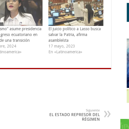
ísmo” asume presidencia
El juicio político a Lasso busca
greso ecuatoriano en
salvar la Patria, afirma
de una transición
asambleísta
bre, 2024
17 mayo, 2023
tinoamerica»
En «Latinoamerica»
Siguiente
EL ESTADO REPRESOR DEL
RÉGIMEN