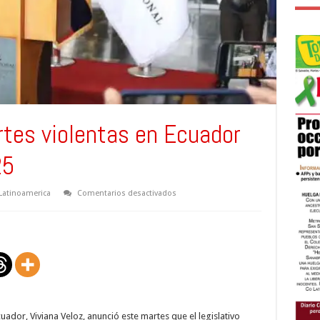
tes violentas en Ecuador
25
en
Latinoamerica
Comentarios desactivados
Más
de
mil
50
muertes
violentas
en
Ecuador
en
lo
que
va
de
ador, Viviana Veloz, anunció este martes que el legislativo