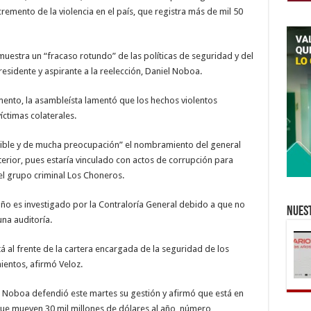
2025
ncremento de la violencia en el país, que registra más de mil 50
muestra un “fracaso rotundo” de las políticas de seguridad y del
esidente y aspirante a la reelección, Daniel Noboa.
ento, la asambleísta lamentó que los hechos violentos
ctimas colaterales.
isible y de mucha preocupación” el nombramiento del general
rior, pues estaría vinculado con actos de corrupción para
del grupo criminal Los Choneros.
o es investigado por la Contraloría General debido a que no
Nuest
una auditoría.
á al frente de la cartera encargada de la seguridad de los
ientos, afirmó Veloz.
e Noboa defendió este martes su gestión y afirmó que está en
que mueven 30 mil millones de dólares al año, número