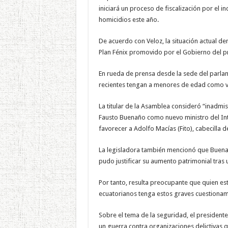
iniciará un proceso de fiscalización por el i
homicidios este año.
De acuerdo con Veloz, la situación actual de
Plan Fénix promovido por el Gobierno del pr
En rueda de prensa desde la sede del parlam
recientes tengan a menores de edad como ví
La titular de la Asamblea consideró “inadm
Fausto Buenaño como nuevo ministro del Inte
favorecer a Adolfo Macías (Fito), cabecilla 
La legisladora también mencionó que Buenañ
pudo justificar su aumento patrimonial tras 
Por tanto, resulta preocupante que quien est
ecuatorianos tenga estos graves cuestionam
Sobre el tema de la seguridad, el president
un guerra contra organizaciones delictivas 