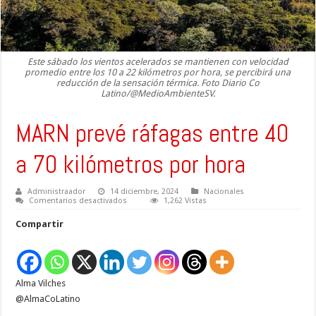
Este sábado los vientos acelerados se mantienen con velocidad
promedio entre los 10 a 22 kilómetros por hora, se percibirá una
reducción de la sensación térmica. Foto Diario Co
Latino/@MedioAmbienteSV.
MARN prevé ráfagas entre 40
a 70 kilómetros por hora
Administraador
14 diciembre, 2024
Nacionales
en
Comentarios desactivados
1,262 Vistas
MARN
prevé
Compartir
ráfagas
entre
40
a
70
kilómetros
Alma Vilches
por
hora
@AlmaCoLatino