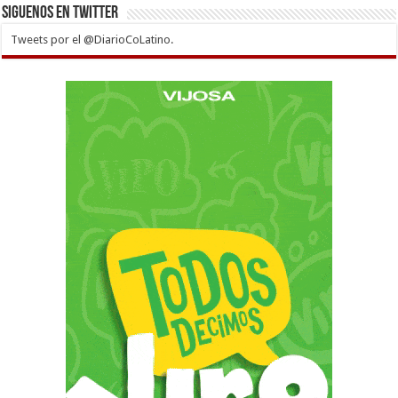
Siguenos en twitter
Tweets por el @DiarioCoLatino.