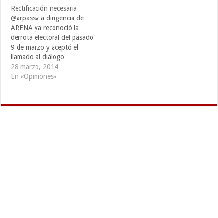
Rectificación necesaria
@arpassv a dirigencia de
ARENA ya reconoció la
derrota electoral del pasado
9 de marzo y aceptó el
llamado al diálogo
propuesto por el triunfante
28 marzo, 2014
FMLN. El partido de
En «Opiniones»
derecha se compromete a
ser una oposición “seria,
view inteligente, ambulance
honesta, leal a las
aspiraciones nacionales y
vigilante de la…