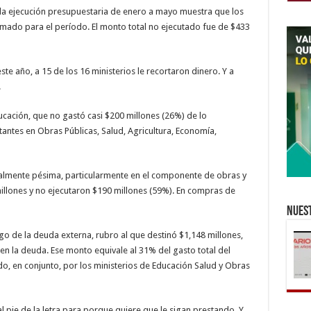
 la ejecución presupuestaria de enero a mayo muestra que los
mado para el período. El monto total no ejecutado fue de $433
e año, a 15 de los 16 ministerios le recortaron dinero. Y a
.
ducación, que no gastó casi $200 millones (26%) de lo
tes en Obras Públicas, Salud, Agricultura, Economía,
igualmente pésima, particularmente en el componente de obras y
millones y no ejecutaron $190 millones (59%). En compras de
Nuest
go de la deuda externa, rubro al que destinó $1,148 millones,
n la deuda. Ese monto equivale al 31% del gasto total del
do, en conjunto, por los ministerios de Educación Salud y Obras
 pie de la letra para porque quiere que le sigan prestando. Y