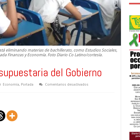
stá eliminando materias de bachillerato, como Estudios Sociales,
ada Finanzas y Economía. Foto Diario Co Latino/cortesía.
supuestaria del Gobierno
en
Economía
,
Portada
Comentarios desactivados
Mala
ejecución
presupuestaria
del
Gobierno