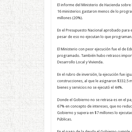
El informe del Ministerio de Hacienda sobre
16 ministerios gastaron menos de lo progra
millones (20%).
En el Presupuesto Nacional aprobado para est
pesar de eso no ejecutan lo que programan
El Ministerio con peor ejecución fue el de E
programado. También hubo retrasos importan
Desarrollo Local y Vivienda.
En el rubro de inversión, la ejecución fue 
construcciones, al que le asignaron $332.5 
bienes y servicios no se ejecutó el 44%.
Donde el Gobierno no se retrasa es en el pa
67% en concepto de intereses, que no reduce
Gobierno y supera en $7 millones lo ejecuta
Públicas.
En el pago de la deuda el Gobierno cumple al