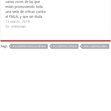
varias voces de las que
una publicación
están promoviendo toda
anticomunista financiado
una serie de críticas contra
por el multimillonario…
el FMLN, y que sin duda
quisieran la desaparición del
13 marzo, 2019
mayoritario partido de
En «Editorial»
izquierda de El Salvador, se
han dado a la tarea de
difundir que los Gobiernos
Tags
del FMLN fueron
#GOBIERNODEIZQUIERDA
#GOBIERNOSFMLN
#NEOLIBERALISMO
neoliberales, y…