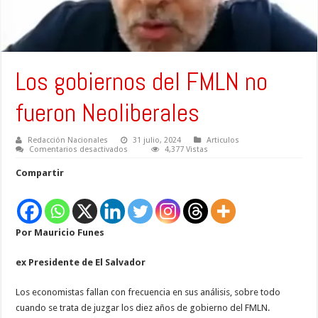
Los gobiernos del FMLN no
fueron Neoliberales
Redacción Nacionales
31 julio, 2024
Articulos
en
Comentarios desactivados
4,377 Vistas
Los
gobiernos
Compartir
del
FMLN
no
fueron
Neoliberales
Por Mauricio Funes
ex Presidente de El Salvador
Los economistas fallan con frecuencia en sus análisis, sobre todo
cuando se trata de juzgar los diez años de gobierno del FMLN.