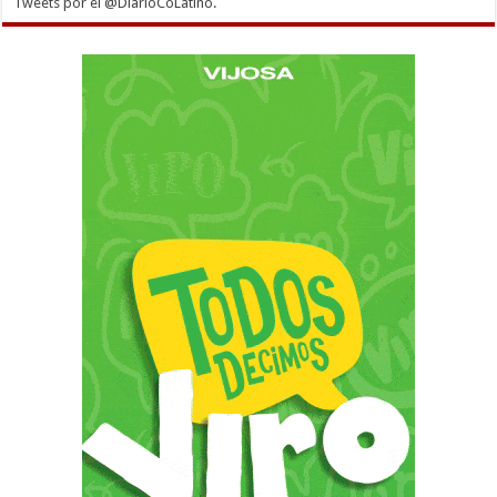
Tweets por el @DiarioCoLatino.