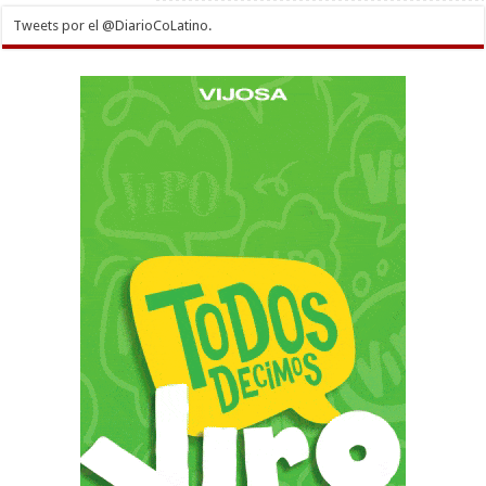
Tweets por el @DiarioCoLatino.