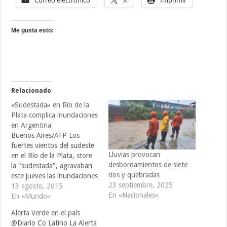
Correo electrónico
X
Imprimir
Me gusta esto:
Relacionado
«Sudestada» en Río de la
Plata complica inundaciones
en Argentina
Buenos Aires/AFP Los
fuertes vientos del sudeste
Lluvias provocan
en el Río de la Plata, store
desbordamientos de siete
la "sudestada", agravaban
ríos y quebradas
este jueves las inundaciones
23 septiembre, 2025
en Argentina, que causaron
13 agosto, 2015
En «Nacionales»
tres muertos, 6.000
En «Mundo»
evacuados y unos 10.000
Alerta Verde en el país
afectados desde que
@Diario Co Latino La Alerta
comenzaron las lluvias hace