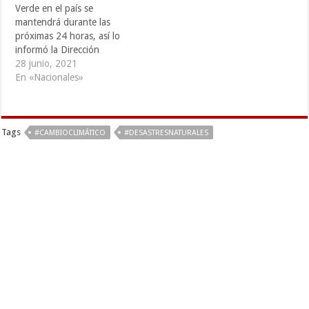
Verde en el país se
una semana. El servicio de
mantendrá durante las
Hidrografía Naval lanzó en
próximas 24 horas, así lo
la madrugada…
informó la Dirección
General de Protección Civil,
28 junio, 2021
debido a que hay altas
En «Nacionales»
probabilidades “de
desbordamiento de la
cuenca del río Grande de
Tags
San Miguel y probabilidad
#CAMBIOCLIMÁTICO
#DESASTRESNATURALES
media de posibles
desbordamientos en
varias…