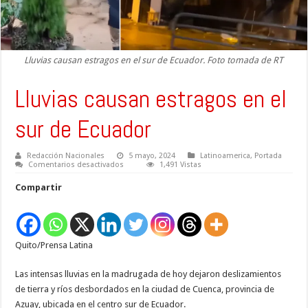
Lluvias causan estragos en el sur de Ecuador. Foto tomada de RT
Lluvias causan estragos en el
sur de Ecuador
Redacción Nacionales
5 mayo, 2024
Latinoamerica
,
Portada
en
Comentarios desactivados
1,491 Vistas
Lluvias
causan
Compartir
estragos
en
el
sur
de
Ecuador
Quito/Prensa Latina
Las intensas lluvias en la madrugada de hoy dejaron deslizamientos
de tierra y ríos desbordados en la ciudad de Cuenca, provincia de
Azuay, ubicada en el centro sur de Ecuador.