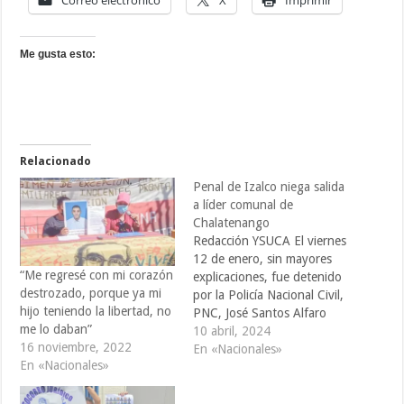
Correo electrónico
X
Imprimir
Me gusta esto:
Relacionado
Penal de Izalco niega salida
a líder comunal de
Chalatenango
Redacción YSUCA El viernes
12 de enero, sin mayores
“Me regresé con mi corazón
explicaciones, fue detenido
destrozado, porque ya mi
por la Policía Nacional Civil,
hijo teniendo la libertad, no
PNC, José Santos Alfaro
me lo daban”
Ayala, un reconocido líder
10 abril, 2024
16 noviembre, 2022
comunal y presidente de la
En «Nacionales»
En «Nacionales»
Fundación Tamarindo, que
realiza obras sociales en el
cantón Guarjila y