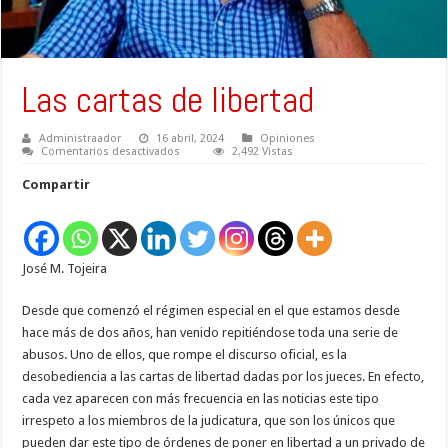
Las cartas de libertad
Administraador
16 abril, 2024
Opiniones
en
Comentarios desactivados
2,492 Vistas
Las
cartas
Compartir
de
libertad
José M. Tojeira
Desde que comenzó el régimen especial en el que estamos desde
hace más de dos años, han venido repitiéndose toda una serie de
abusos. Uno de ellos, que rompe el discurso oficial, es la
desobediencia a las cartas de libertad dadas por los jueces. En efecto,
cada vez aparecen con más frecuencia en las noticias este tipo
irrespeto a los miembros de la judicatura, que son los únicos que
pueden dar este tipo de órdenes de poner en libertad a un privado de