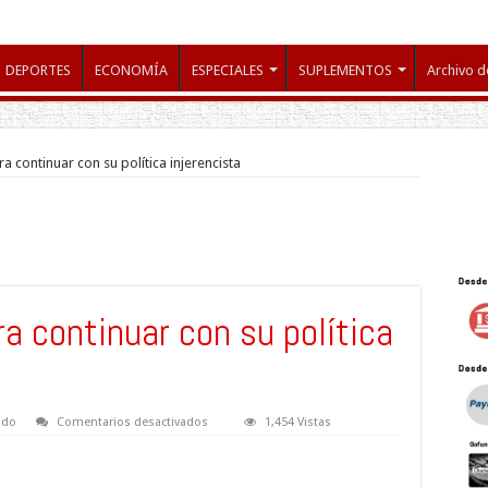
DEPORTES
ECONOMÍA
ESPECIALES
SUPLEMENTOS
Archivo d
ara continuar con su política injerencista
ara continuar con su política
en
do
Comentarios desactivados
1,454 Vistas
Kerry
visita
Irak
para