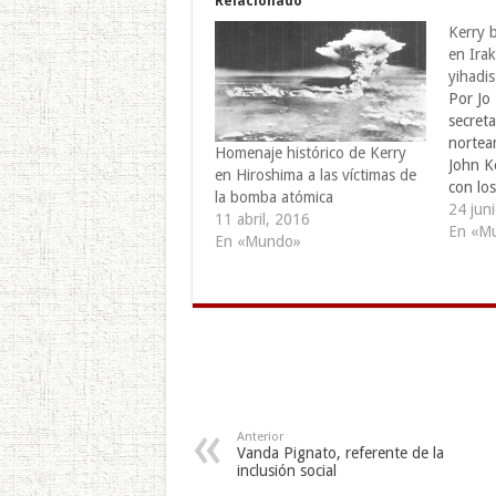
Relacionado
Kerry b
en Irak
yihadis
Por Jo
secret
norteam
Homenaje histórico de Kerry
John Ke
en Hiroshima a las víctimas de
con los
la bomba atómica
tratar 
24 jun
11 abril, 2016
entre l
En «M
En «Mundo»
polític
ofensiv
sunita
Bagdad
lidera
Anterior
Vanda Pignato, referente de la
inclusión social