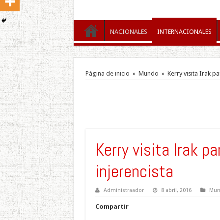
NACIONALES
INTERNACIONALES
Página de inicio
»
Mundo
»
Kerry visita Irak p
Kerry visita Irak p
injerencista
Administraador
8 abril, 2016
Mun
Compartir