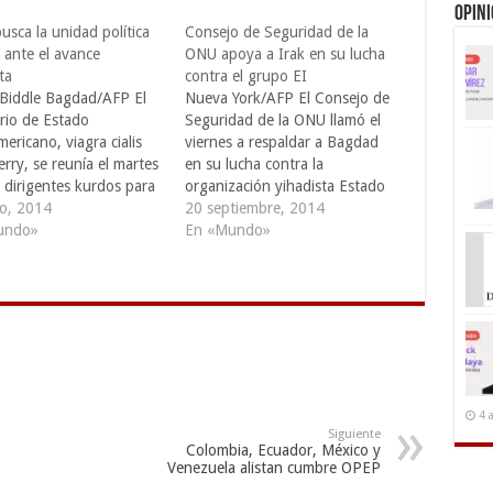
Opin
usca la unidad política
Consejo de Seguridad de la
 ante el avance
ONU apoya a Irak en su lucha
ta
contra el grupo EI
 Biddle Bagdad/AFP El
Nueva York/AFP El Consejo de
ario de Estado
Seguridad de la ONU llamó el
ericano, viagra cialis
viernes a respaldar a Bagdad
rry, se reunía el martes
en su lucha contra la
 dirigentes kurdos para
organización yihadista Estado
de forzar una unión
io, 2014
Islámico (EI), cialis en una
20 septiembre, 2014
as diferentes fuerzas
undo»
declaración aprobada durante
En «Mundo»
as de Irak ante la
una reunión presidida por el
a de los insurgentes
secretario de Estado
s que avanzan hacia
estadounidense, sovaldi John
. Los insurgentes,
Kerry. El texto "exhorta a la
dos por el…
comunidad…
4 
Siguiente
Colombia, Ecuador, México y
Venezuela alistan cumbre OPEP