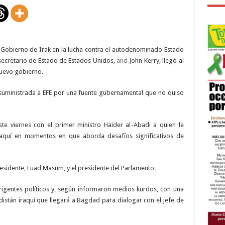
continuar
con
su
política
injerencista
 Gobierno de Irak en la lucha contra el autodenominado Estado
secretario de Estado de Estados Unidos,
and
John Kerry, llegó al
nuevo gobierno.
e suministrada a EFE por una fuente gubernamental que no quiso
ste viernes con el primer ministro Haider al-Abadi a quien le
raquí en momentos en que aborda desafíos significativos de
sidente, Fuad Masum, y el presidente del Parlamento.
rigentes políticos y, según informaron medios kurdos, con una
stán iraquí que llegará a Bagdad para dialogar con el jefe de