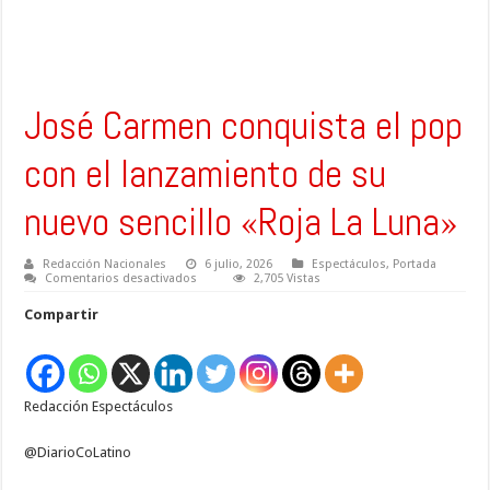
José Carmen conquista el pop
con el lanzamiento de su
nuevo sencillo «Roja La Luna»
Redacción Nacionales
6 julio, 2026
Espectáculos
,
Portada
en
Comentarios desactivados
2,705 Vistas
José
Carmen
Compartir
conquista
el
pop
con
el
lanzamiento
Redacción Espectáculos
de
su
nuevo
sencillo
@DiarioCoLatino
«Roja
La