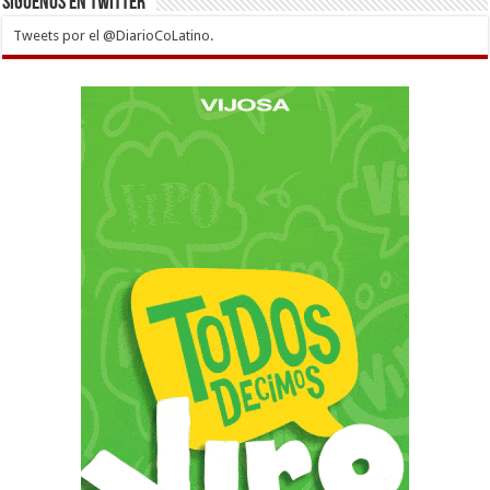
Siguenos en twitter
Tweets por el @DiarioCoLatino.