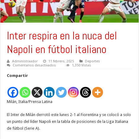
Inter respira en la nuca del
Napoli en fútbol italiano
Administraador
11 febrero, 2025
Deportes
en
Comentarios desactivados
1,350 Vistas
Inter
respira
Compartir
en
la
nuca
del
Napoli
en
Milán, Italia/Prensa Latina
fútbol
italiano
El Inter de Milán derrotó este lunes 2-1 al Fiorentina y se colocó a solo
un punto del líder Napoli en la tabla de posiciones de la Liga Italiana
de fútbol (Serie A).