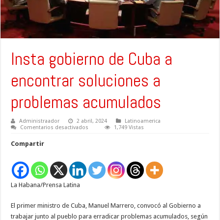
Insta gobierno de Cuba a
encontrar soluciones a
problemas acumulados
Administraador
2 abril, 2024
Latinoamerica
en
Comentarios desactivados
1,749 Vistas
Insta
gobierno
Compartir
de
Cuba
a
encontrar
soluciones
a
La Habana/Prensa Latina
problemas
acumulados
El primer ministro de Cuba, Manuel Marrero, convocó al Gobierno a
trabajar junto al pueblo para erradicar problemas acumulados, según