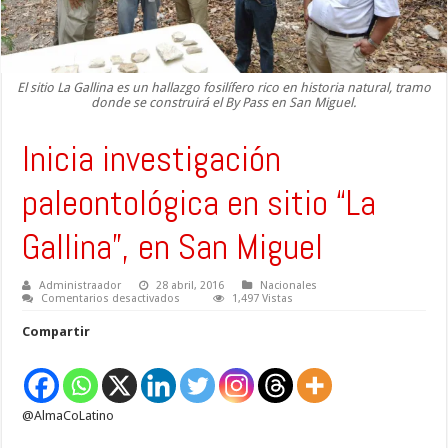
El sitio La Gallina es un hallazgo fosilífero rico en historia natural, tramo
donde se construirá el By Pass en San Miguel.
Inicia investigación
paleontológica en sitio “La
Gallina”, en San Miguel
Administraador
28 abril, 2016
Nacionales
en
Comentarios desactivados
1,497 Vistas
Inicia
investigación
Compartir
paleontológica
en
sitio
“La
Gallina”,
en
@AlmaCoLatino
San
Miguel