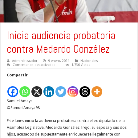
Inicia audiencia probatoria
contra Medardo González
Administraador
9 enero, 2024
Nacionales
en
Comentarios desactivados
1,736 Vistas
Inicia
audiencia
Compartir
probatoria
contra
Medardo
González
Samuel Amaya
@SamuelAmaya98
Este lunes inició la audiencia probatoria contra el ex diputado de la
Asamblea Legislativa, Medardo González Trejo, su esposa y sus dos
hijos, acusados de supuestamente enriquecerse ilegalmente con