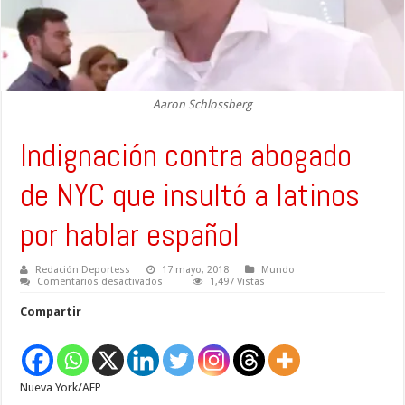
Aaron Schlossberg
Indignación contra abogado
de NYC que insultó a latinos
por hablar español
Redación Deportess
17 mayo, 2018
Mundo
en
Comentarios desactivados
1,497 Vistas
Indignación
contra
Compartir
abogado
de
NYC
que
insultó
a
Nueva York/AFP
latinos
por