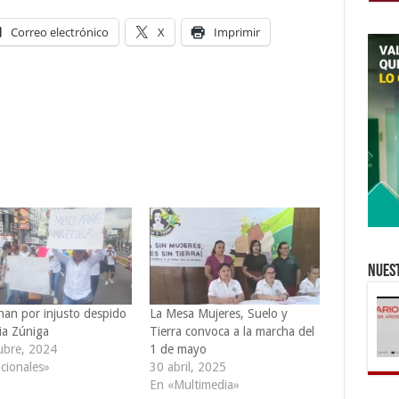
mayo
Correo electrónico
X
Imprimir
Nuest
an por injusto despido
La Mesa Mujeres, Suelo y
ia Zúniga
Tierra convoca a la marcha del
ubre, 2024
1 de mayo
cionales»
30 abril, 2025
En «Multimedia»