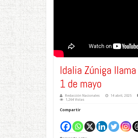
Idalia Zúniga llama
1 de mayo
Redacción Nacionales
14 abril, 2025
1,264 Vistas
Compartir